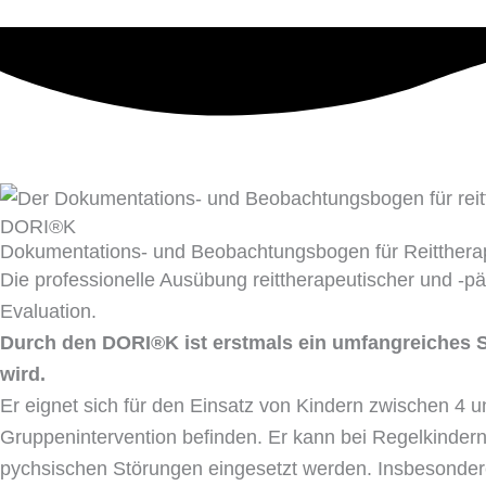
DORI®K
Dokumentations- und Beobachtungsbogen für Reittherap
Die professionelle Ausübung reittherapeutischer und 
Evaluation.
Durch den DORI®K ist erstmals ein umfangreiches Sy
wird.
Er eignet sich für den Einsatz von Kindern zwischen 4 u
Gruppenintervention befinden. Er kann bei Regelkindern
pychsischen Störungen eingesetzt werden. Insbesondere 