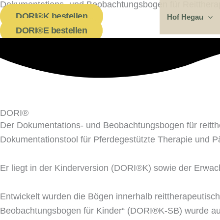
Dokumentations- und Beobachtungsbogen für Reittherap
Zum
DORI®K bestellen
Hof Hegau
Inhalt
DORI®E bestellen
springen
DORI®
Der Dokumentations- und Beobachtungsbogen für reitth
Dokumentationstool für Pferdegestützte Therapie und P
Er liegt in der Kinderversion (DORI®K) sowie der Erw
Entwickelt wurden die Bögen innerhalb reittherapeutisc
Beobachtungsbogen für Kinder“ (DORI®K-SB) wurde auf Va