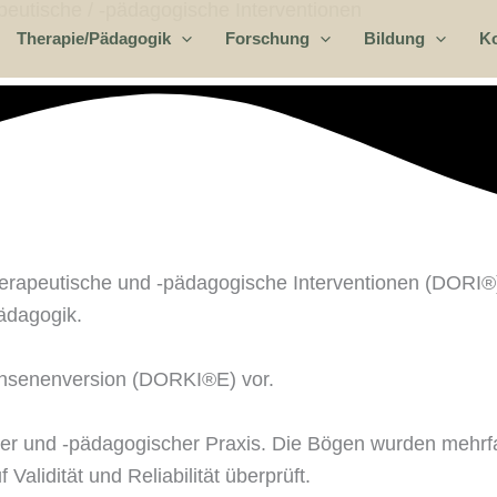
eutische / -pädagogische Interventionen
Therapie/Pädagogik
Forschung
Bildung
Ko
erapeutische und -pädagogische Interventionen (DORI®)
ädagogik.
achsenenversion (DORKI®E) vor.
her und -pädagogischer Praxis. Die Bögen wurden mehrfac
lidität und Reliabilität überprüft.