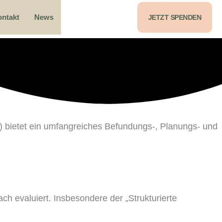
ntakt
News
JETZT SPENDEN
 bietet ein umfangreiches Befundungs-, Planungs- und
h evaluiert. Insbesondere der „Strukturierte