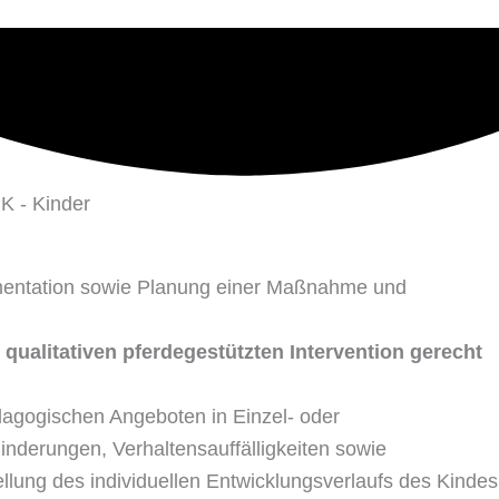
umentation sowie Planung einer Maßnahme und
qualitativen pferdegestützten Intervention gerecht
ädagogischen Angeboten in Einzel- oder
nderungen, Verhaltensauffälligkeiten sowie
lung des individuellen Entwicklungsverlaufs des Kindes