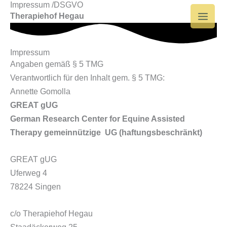
Impressum /DSGVO
Zum
Main
Therapiehof Hegau
Inhalt
Men
springen
Impressum
Angaben gemäß § 5 TMG
Verantwortlich für den Inhalt gem. § 5 TMG:
Annette Gomolla
GREAT gUG
German Research Center for Equine Assisted
Therapy gemeinnützige UG (haftungsbeschränkt)
GREAT gUG
Uferweg 4
78224 Singen
c/o Therapiehof Hegau